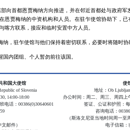
部向首都恩贾梅纳方向推进，并在邻近首都处与政府军
在恩贾梅纳的中资机构和人员。在驻乍使馆协助下，已有
已与喀方联系，接应和临时安置中方人员。
纳，驻乍使馆与他们保持着密切联系，必要时将随时协
国内团组、个人暂勿前往该国。
共和国大使馆
使
public of Slovenia
地址：Ob Ljubljanici
14:00-18:00
办公时间：周二、周三、周四上午08
话：00386(0)30640601
签证、公证和护照：每周二
59
咨询电话：00386-1-
（斯洛文尼亚当地时间周一至周五8:3
n （中文邮件）
电子信箱：ljub