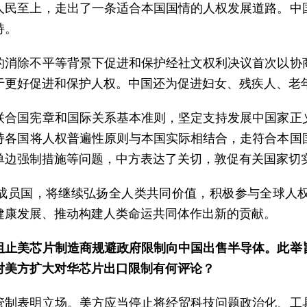
人民至上，走出了一条适合本国国情的人权发展道路。中
持。
的消除不平等背景下促进和保护经社文权利决议首次以协
于更好促进和保护人权。中国还为促进妇女、残疾人、老
联合国宪章和国际关系基本准则，坚定支持发展中国家正
持各国将人权普遍性原则与本国实际相结合，走符合本国
单边强制措施等问题，中方表达了关切，敦促有关国家切
理事会成员国，将继续弘扬全人类共同价值，积极参与全球
健康发展、推动构建人类命运共同体作出新的贡献。
阻止美芯片制造商规避政府限制向中国出售半导体。此举
对美方扩大对华芯片出口限制有何评论？
管制表明立场。美方应当停止将经贸科技问题政治化、工