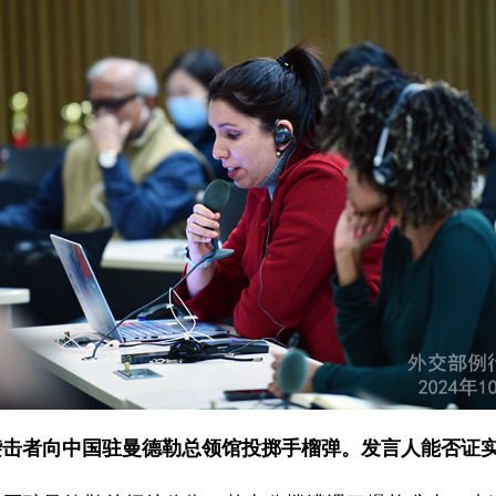
袭击者向中国驻曼德勒总领馆投掷手榴弹。发言人能否证